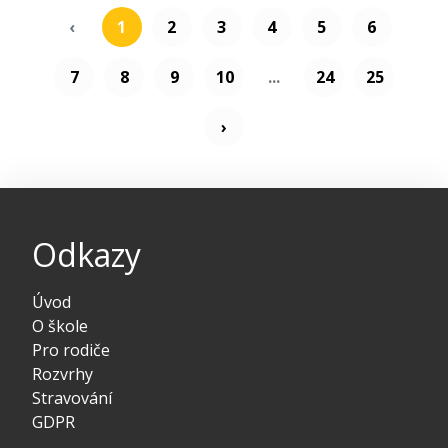
‹
1
2
3
4
5
6
7
8
9
10
...
24
25
›
Odkazy
Úvod
O škole
Pro rodiče
Rozvrhy
Stravování
GDPR