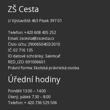
ZŠ Cesta
U Výstaviště 463 Písek 397 01
Telefon: +420 608 405 252
Email: zscesta@zscesta.cz
Číslo účtu: 2900650403/2010
IČ: 02 716 135
ID datové schránky: 3akmcaf
RED_IZO: 691006601
Právní forma: školská právnická osoba
Úřední hodiny
Pondělí 13.00 – 14.00
Úterý, pátek 7.30 – 8.00
Telefon: + 420 736 529 506