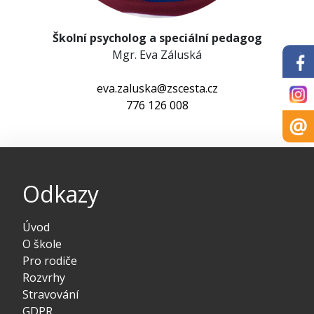
​Školní psycholog a speciální pedagog
​Mgr. Eva Záluská
eva.zaluska@zscesta.cz
​776 126 008
Odkazy
Úvod
O škole
Pro rodiče
Rozvrhy
Stravování
GDPR