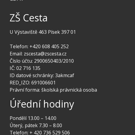
ZŠ Cesta
U Výstaviště 463 Písek 397 01
Telefon: +420 608 405 252
Email: zscesta@zscesta.cz
Číslo účtu: 2900650403/2010
IČ: 02 716 135
ID datové schránky: 3akmcaf
RED_IZO: 691006601
Právní forma: školská právnická osoba
Úřední hodiny
Pondělí 13.00 – 14.00
Úterý, pátek 7.30 – 8.00
Telefon: + 420 736 529 506