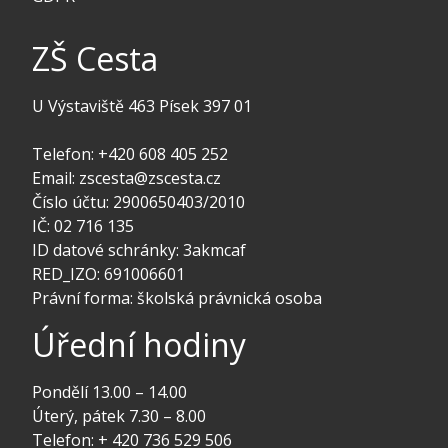
ZŠ Cesta
U Výstaviště 463 Písek 397 01
Telefon: +420 608 405 252
Email: zscesta@zscesta.cz
Číslo účtu: 2900650403/2010
IČ: 02 716 135
ID datové schránky: 3akmcaf
RED_IZO: 691006601
Právní forma: školská právnická osoba
Úřední hodiny
Pondělí 13.00 – 14.00
Úterý, pátek 7.30 – 8.00
Telefon: + 420 736 529 506