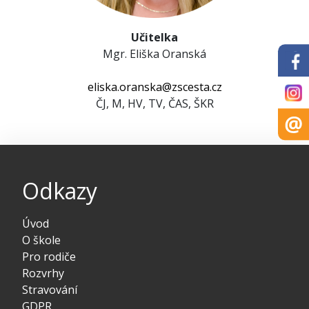
Učitelka
Mgr. Eliška Oranská
eliska.oranska@zscesta.cz
ČJ, M, HV, TV, ČAS, ŠKR
Odkazy
Úvod
O škole
Pro rodiče
Rozvrhy
Stravování
GDPR