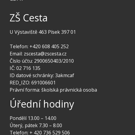
ZŠ Cesta
U Výstaviště 463 Písek 397 01
Telefon: +420 608 405 252
Email: zscesta@zscesta.cz
Číslo účtu: 2900650403/2010
IČ: 02 716 135
ID datové schránky: 3akmcaf
RED_IZO: 691006601
Právní forma: školská právnická osoba
Úřední hodiny
Pondělí 13.00 – 14.00
Úterý, pátek 7.30 – 8.00
Telefon: + 420 736 529 506