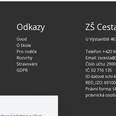
Odkazy
ZŠ Cest
Úvod
U Výstaviště 46
O škole
Pro rodiče
Telefon: +420 6
Rozvrhy
Email: zscesta@
Stravování
Číslo účtu: 29
GDPR
IČ: 02 716 135
ID datové schr
RED_IZO: 6910
Právní forma: š
právnická osob